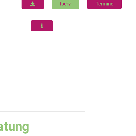
Iserv
Termine
atung