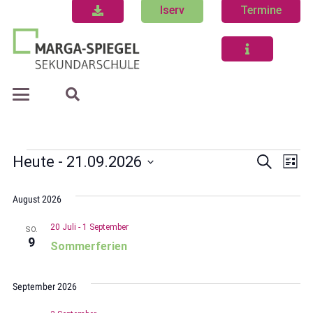
Iserv
Termine
Veranstaltungen
Ve
VE
Heute
 - 
21.09.2026
Suche
Liste
Datum
An
wählen.
August 2026
Na
SU
20 Juli
-
1 September
SO.
9
Sommerferien
U
September 2026