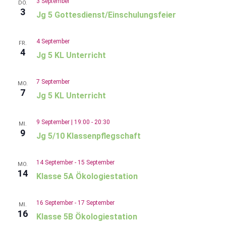
3 September
DO.
3
Jg 5 Gottesdienst/Einschulungsfeier
AN
4 September
FR.
4
Jg 5 KL Unterricht
NA
7 September
MO.
7
Jg 5 KL Unterricht
9 September | 19:00
-
20:30
MI.
9
Jg 5/10 Klassenpflegschaft
14 September
-
15 September
MO.
14
Klasse 5A Ökologiestation
16 September
-
17 September
MI.
16
Klasse 5B Ökologiestation