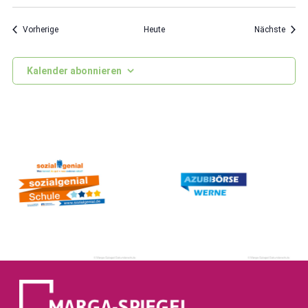
Veranstaltungen
Veran
Vorherige
Heute
Nächste
Kalender abonnieren